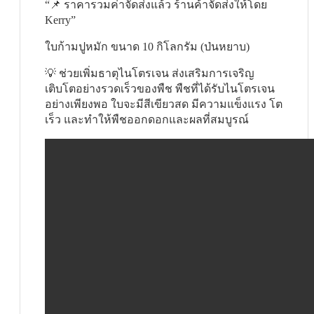
“📌 ราคารวมค่าจัดส่งแล้ว ร้านค้าจัดส่งให้โดย
Kerry”
ใบก้ามปูหมัก ขนาด 10 กิโลกรัม (ป่นหยาบ)
💡 ช่วยเพิ่มธาตุไนโตรเจน ส่งเสริมการเจริญ
เติบโตอย่างรวดเร็วของพืช พืชที่ได้รับไนโตรเจน
อย่างเพียงพอ ใบจะมีสีเขียวสด มีความแข็งแรง โต
เร็ว และทำให้พืชออกดอกและผลที่สมบูรณ์