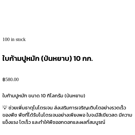
open
open
open
open
100 in stock
ใบก้ามปูหมัก (ป่นหยาบ) 10 กก.
฿
580.00
ใบก้ามปูหมัก ขนาด 10 กิโลกรัม (ป่นหยาบ)
💡 ช่วยเพิ่มธาตุไนโตรเจน ส่งเสริมการเจริญเติบโตอย่างรวดเร็ว
ของพืช พืชที่ได้รับไนโตรเจนอย่างเพียงพอ ใบจะมีสีเขียวสด มีความ
แข็งแรง โตเร็ว และทำให้พืชออกดอกและผลที่สมบูรณ์