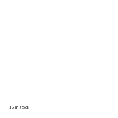
SEARCH
SEARCH
open
open
open
open
open
open
16 in stock