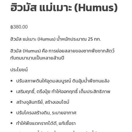
ฮิวมัส แม่เมาะ (Humus)
฿
380.00
ฮิวมัส แม่เมาะ (Humus) น้ำหนักประมาณ 25 กก.
ฮิวมัส (Humus) คือ การย่อยสลายของซากพืชซากสัตว์
ทับถมมานานเป็นหลายล้านปี
ประโยชน์
ปรับสภาพดินให้อุดมสมบูรณ์ ดินอุ้มน้ำพืชทนแล้ง
เสริมฤทธิ์, ตรึงปุ๋ย ทำให้ออกฤทธิ์ เต็มประสิทธิภาพ
สร้างจุลินทรีย์, สร้างเอนไซม์
ปรับโครงสร้างดิน, ระบายอากาศ
ทำให้พืชแตกรากได้ดี, แก้เชื้อรา