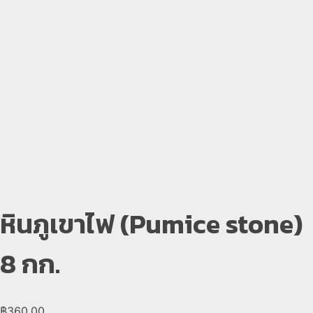
open
open
open
open
หินภูเขาไฟ (Pumice stone)
8 กก.
฿
360.00