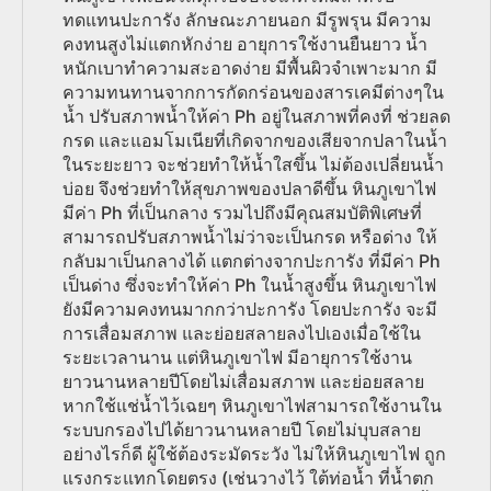
ทดแทนปะการัง ลักษณะภายนอก มีรูพรุน มีความ
คงทนสูงไม่แตกหักง่าย อายุการใช้งานยืนยาว น้ำ
หนักเบาทำความสะอาดง่าย มีพื้นผิวจำเพาะมาก มี
ความทนทานจากการกัดกร่อนของสารเคมีต่างๆใน
น้ำ ปรับสภาพน้ำให้ค่า Ph อยู่ในสภาพที่คงที่ ช่วยลด
กรด และแอมโมเนียที่เกิดจากของเสียจากปลาในน้ำ
ในระยะยาว จะช่วยทำให้น้ำใสขึ้น ไม่ต้องเปลี่ยนน้ำ
บ่อย จึงช่วยทำให้สุขภาพของปลาดีขึ้น หินภูเขาไฟ
มีค่า Ph ที่เป็นกลาง รวมไปถึงมีคุณสมบัติพิเศษที่
สามารถปรับสภาพน้ำไม่ว่าจะเป็นกรด หรือด่าง ให้
กลับมาเป็นกลางได้ แตกต่างจากปะการัง ที่มีค่า Ph
เป็นด่าง ซึ่งจะทำให้ค่า Ph ในน้ำสูงขึ้น หินภูเขาไฟ
ยังมีความคงทนมากกว่าปะการัง โดยปะการัง จะมี
การเสื่อมสภาพ และย่อยสลายลงไปเองเมื่อใช้ใน
ระยะเวลานาน แต่หินภูเขาไฟ มีอายุการใช้งาน
ยาวนานหลายปีโดยไม่เสื่อมสภาพ และย่อยสลาย
หากใช้แช่น้ำไว้เฉยๆ หินภูเขาไฟสามารถใช้งานใน
ระบบกรองไปได้ยาวนานหลายปี โดยไม่บุบสลาย
อย่างไรก็ดี ผู้ใช้ต้องระมัดระวัง ไม่ให้หินภูเขาไฟ ถูก
แรงกระแทกโดยตรง (เช่นวางไว้ ใต้ท่อน้ำ ที่น้ำตก