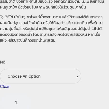
ธรรมชาติ ช่วยทำให้ต้นไม้แข็งแรง ออกดอกสวยงาม ไม่เพียงเท่านั้น
หินภูเขาไฟ ยังช่วยปรับสภาพดินที่แข็งให้ร่วนซุยมากขึ้น
🏷️ วิธีใช้ นำหินภูเขาไฟแช่น้ำพอหมาดๆ แล้วใช้วางลงใต้ก้นกระถาง,
ผสมดินปลูก, วางไว้หน้าดิน หรือใช้หินอย่างเดียวแทนดิน เพื่อรักษา
ความชุ่มชื้นสำหรับต้นไม้ แม้หินภูเขาไฟจะมีคุณสมบัติอุ้มน้ำไว้ได้ดี
แต่ยังต้องคอยรดน้ำ โดยสามารถสังเกตได้จากสีของหิน หากเริ่ม
แห้ง หรือขาวขึ้นก็ควรรดน้ำเพิ่มเติม
No.
Clear
หิน
ภูเขาไฟ