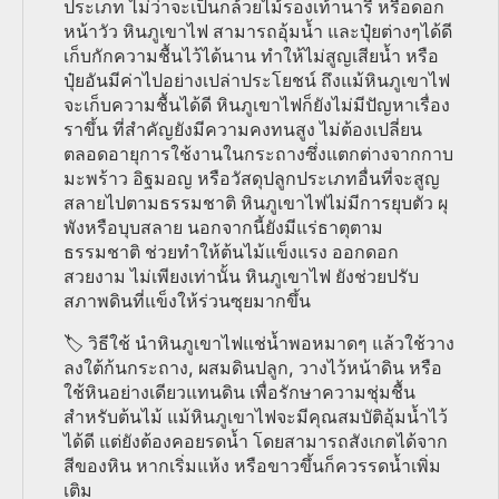
ประเภท ไม่ว่าจะเป็นกล้วยไม้รองเท้านารี หรือดอก
หน้าวัว หินภูเขาไฟ สามารถอุ้มน้ำ และปุ๋ยต่างๆได้ดี
เก็บกักความชื้นไว้ได้นาน ทำให้ไม่สูญเสียน้ำ หรือ
ปุ๋ยอันมีค่าไปอย่างเปล่าประโยชน์ ถึงแม้หินภูเขาไฟ
จะเก็บความชื้นได้ดี หินภูเขาไฟก็ยังไม่มีปัญหาเรื่อง
ราขึ้น ที่สำคัญยังมีความคงทนสูง ไม่ต้องเปลี่ยน
ตลอดอายุการใช้งานในกระถางซึ่งแตกต่างจากกาบ
มะพร้าว อิฐมอญ หรือวัสดุปลูกประเภทอื่นที่จะสูญ
สลายไปตามธรรมชาติ หินภูเขาไฟไม่มีการยุบตัว ผุ
พังหรือบุบสลาย นอกจากนี้ยังมีแร่ธาตุตาม
ธรรมชาติ ช่วยทำให้ต้นไม้แข็งแรง ออกดอก
สวยงาม ไม่เพียงเท่านั้น หินภูเขาไฟ ยังช่วยปรับ
สภาพดินที่แข็งให้ร่วนซุยมากขึ้น
🏷️ วิธีใช้ นำหินภูเขาไฟแช่น้ำพอหมาดๆ แล้วใช้วาง
ลงใต้ก้นกระถาง, ผสมดินปลูก, วางไว้หน้าดิน หรือ
ใช้หินอย่างเดียวแทนดิน เพื่อรักษาความชุ่มชื้น
สำหรับต้นไม้ แม้หินภูเขาไฟจะมีคุณสมบัติอุ้มน้ำไว้
ได้ดี แต่ยังต้องคอยรดน้ำ โดยสามารถสังเกตได้จาก
สีของหิน หากเริ่มแห้ง หรือขาวขึ้นก็ควรรดน้ำเพิ่ม
เติม