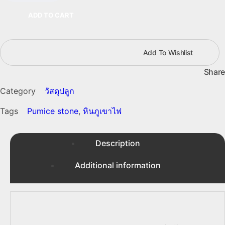
(Pumice
stone)
ADD TO CART
8
กก.
quantity
Add To Wishlist
Share
Category
วัสดุปลูก
Tags
Pumice stone
,
หินภูเขาไฟ
Description
Additional information