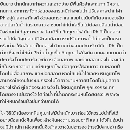
ยืนยาว น้ำหนักเบาทำความสะอาดง่าย มีพื้นผิวจำเพาะมาก มีความ
ทนทานจากการกัดกร่อนของสารเคมีต่างๆในน้ำ ปรับสภาพน้ำให้ค่า
Ph อยู่ในสภาพที่คงที่ ช่วยลดกรด และแอมโมเนียที่เกิดจากของเสีย
จากปลาในน้ำ ในระยะยาว จะช่วยทำให้น้ำใสขึ้น ไม่ต้องเปลี่ยนน้ำบ่อย
จึงช่วยทำให้สุขภาพของปลาดีขึ้น หินภูเขาไฟ มีค่า Ph ที่เป็นกลาง
รวมไปถึงมีคุณสมบัติพิเศษที่สามารถปรับสภาพน้ำไม่ว่าจะเป็นกรด
หรือด่าง ให้กลับมาเป็นกลางได้ แตกต่างจากปะการัง ที่มีค่า Ph เป็น
ด่าง ซึ่งจะทำให้ค่า Ph ในน้ำสูงขึ้น หินภูเขาไฟยังมีความคงทนมากกว่า
ปะการัง โดยปะการัง จะมีการเสื่อมสภาพ และย่อยสลายลงไปเองเมื่อ
ใช้ในระยะเวลานาน แต่หินภูเขาไฟ มีอายุการใช้งานยาวนานหลายปี
โดยไม่เสื่อมสภาพ และย่อยสลาย หากใช้แช่น้ำไว้เฉยๆ หินภูเขาไฟ
สามารถใช้งานในระบบกรองไปได้ยาวนานหลายปี โดยไม่บุบสลาย
อย่างไรก็ดี ผู้ใช้ต้องระมัดระวัง ไม่ให้หินภูเขาไฟ ถูกแรงกระแทก
โดยตรง (เช่นวางไว้ ใต้ท่อน้ำ ที่น้ำตกกระทบหินโดยตรง) เพราะจะ
ทำให้หินกร่อนเร็วขึ้นกว่าปกติได้
🏷️ วิธีใช้ เนื่องจากหินภูเขาไฟมีน้ำหนักเบา ก่อนใช้ควรแช่น้ำทิ้งไว้
อย่างน้อยหนึ่งคืนเพื่อชะล้างฝุ่นผงตามธรรมชาติ และให้ตัวหินอุ้มน้ำ
จนมีน้ำหนัก หลังจากนั้นจึงนำลงวางในบ่อกรอง (กรณีปลาบ่อ) หรือ