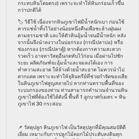
กระทบหินโดยตรง) เพราะจะทำให้หินกร่อนเร็วขึ้น
กว่าปกติได้
🏷️ วิธีใช้ เนื่องจากหินภูเขาไฟมีน้ำหนักเบา ก่อนใช้
ควรแช่น้ำทิ้งไว้อย่างน้อยหนึ่งคืนเพื่อชะล้างฝุ่นผง
ตามธรรมชาติ และให้ตัวหินอุ้มน้ำจนมีน้ำหนัก หลัง
จากนั้นจึงนำลงวางในบ่อกรอง (กรณีปลาบ่อ) หรือ
ช่องกรอง (กรณีปลาตู้) หากต้องการความสะดวก
รวดเร็ว อาจหาวัสดุอื่นกดทับไว้ก่อน เมื่อผ่านไปซัก
ระยะ ผลิตภัณฑ์จะอุ้มน้ำและจมลงได้เอง การ
ทำความสะอาด ให้ล้างด้วยน้ำสะอาด ไม่ควรนำไป
ตากแดด เพราะจะทำให้จุลินทรีย์ที่ช่วยกำจัดของเสีย
ในหินภูเขาไฟสูญสลายไป หากท่านทราบพื้นที่ของ
ระบบกรองของท่าน ท่านสามารถคำนวณจำนวนหิน
ภูเขาไฟที่ต้องใช้ได้ดังนี้ พื้นที่ 1 ลูกบาศก์เมตร = หิน
ภูเขาไฟ 30 กระสอบ
📌 วัสดุปลูก หินภูเขาไฟ เป็นวัสดุปลูกที่มีคุณสมบัติดี
เยี่ยม เหมาะกับการปลูกไม้ดอกไม้ประดับลงดินทุก