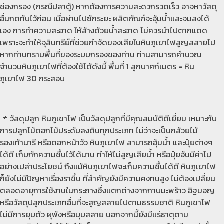
ช่องกรอง (กรณีปลาตู้) หากต้องการความสะดวกรวดเร็ว อาจหาวัสดุ
อื่นกดทับไว้ก่อน เมื่อผ่านไปซักระยะ ผลิตภัณฑ์จะอุ้มน้ำและจมลงได้
เอง การทำความสะอาด ให้ล้างด้วยน้ำสะอาด ไม่ควรนำไปตากแดด
เพราะจะทำให้จุลินทรีย์ที่ช่วยกำจัดของเสียในหินภูเขาไฟสูญสลายไป
หากท่านทราบพื้นที่ของระบบกรองของท่าน ท่านสามารถคำนวณ
จำนวนหินภูเขาไฟที่ต้องใช้ได้ดังนี้ พื้นที่ 1 ลูกบาศก์เมตร = หิน
ภูเขาไฟ 30 กระสอบ
📌 วัสดุปลูก หินภูเขาไฟ เป็นวัสดุปลูกที่มีคุณสมบัติดีเยี่ยม เหมาะกับ
การปลูกไม้ดอกไม้ประดับลงดินทุกประเภท ไม่ว่าจะเป็นกล้วยไม้
รองเท้านารี หรือดอกหน้าวัว หินภูเขาไฟ สามารถอุ้มน้ำ และปุ๋ยต่างๆ
ได้ดี เก็บกักความชื้นไว้ได้นาน ทำให้ไม่สูญเสียน้ำ หรือปุ๋ยอันมีค่าไป
อย่างเปล่าประโยชน์ ถึงแม้หินภูเขาไฟจะเก็บความชื้นได้ดี หินภูเขาไฟ
ก็ยังไม่มีปัญหาเรื่องราขึ้น ที่สำคัญยังมีความคงทนสูง ไม่ต้องเปลี่ยน
ตลอดอายุการใช้งานในกระถางซึ่งแตกต่างจากกาบมะพร้าว อิฐมอญ
หรือวัสดุปลูกประเภทอื่นที่จะสูญสลายไปตามธรรมชาติ หินภูเขาไฟ
ไม่มีการยุบตัว ผุพังหรือบุบสลาย นอกจากนี้ยังมีแร่ธาตุตาม