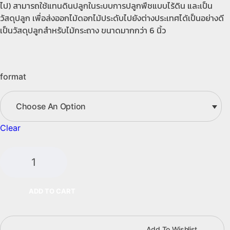
ไป) สามารถใช้แทนดินปลูกในระบบการปลูกพืชแบบไร้ดิน และเป็น
วัสดุปลูก เพื่อส่งออกไม้ดอกไม้ประดับไปยังต่างประเทศได้เป็นอย่างดี
เป็นวัสดุปลูกสำหรับไม้กระถาง ขนาดมากกว่า 6 นิ้ว
format
Clear
พี
ทมอส
(Peatmoss)
3
ADD TO CART
กก./
เบส
ซัพ
Add To Wishlist