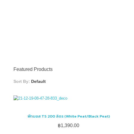
SEARCH
SEARCH
Featured Products
Sort By:
Default
พีทมอส TS 200 ลิตร (White Peat/Black Peat)
฿
1,390.00