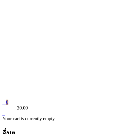
0
CART
฿
0.00
Your cart is currently empty.
อื่นๆ