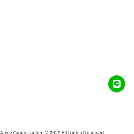
Amity Green Lantern :
บริษัท แอมมิตีั กรีน แลนเทิร์น จำกัด จำหน่าย วัสดุปลูกและ
อุปกรณ์ปลูกทุกชนิด ราคาส่ง บริการจัดส่งทั่วประเทศ
Contact :
amitygreenlantern@gmail.com
086-319-7891
Address :
เลขที่ 462 หมู่.8 ตำบลเมืองพาน อำเภอพาน
จังหวัดเชียงราย 57120
Social :
Instagram
Twitter
Facebook
Linkedin
Youtube
Vimeo
Amity Green Lantern © 2022 All Rights Reserved