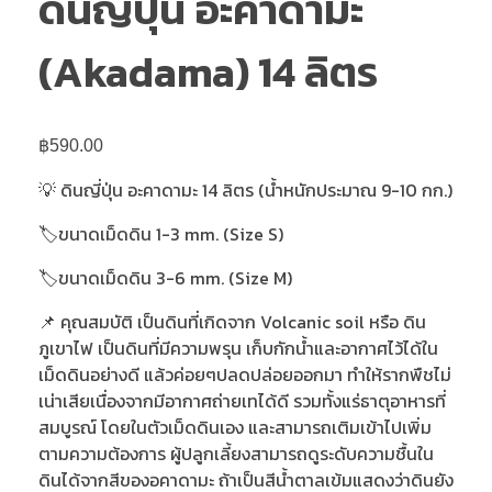
ดินญี่ปุ่น อะคาดามะ
(Akadama) 14 ลิตร
฿
590.00
💡 ดินญี่ปุ่น อะคาดามะ 14 ลิตร (น้ำหนักประมาณ 9-10 กก.)
🏷️ขนาดเม็ดดิน 1-3 mm. (Size S)
🏷️ขนาดเม็ดดิน 3-6 mm. (Size M)
📌 คุณสมบัติ เป็นดินที่เกิดจาก Volcanic soil หรือ ดิน
ภูเขาไฟ เป็นดินที่มีความพรุน เก็บกักน้ำและอากาศไว้ได้ใน
เม็ดดินอย่างดี แล้วค่อยๆปลดปล่อยออกมา ทำให้รากพืชไม่
เน่าเสียเนื่องจากมีอากาศถ่ายเทได้ดี รวมทั้งแร่ธาตุอาหารที่
สมบูรณ์ โดยในตัวเม็ดดินเอง และสามารถเติมเข้าไปเพิ่ม
ตามความต้องการ ผู้ปลูกเลี้ยงสามารถดูระดับความชื้นใน
ดินได้จากสีของอคาดามะ ถ้าเป็นสีน้ำตาลเข้มแสดงว่าดินยัง