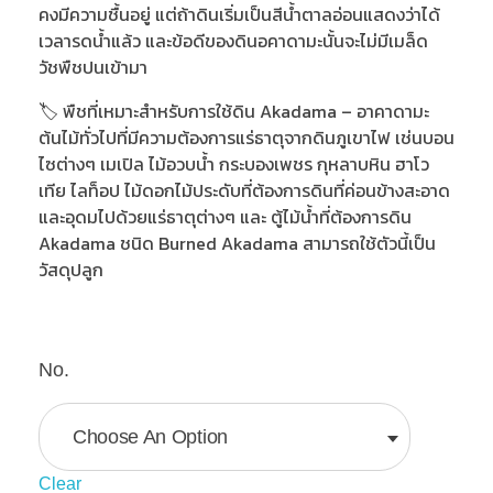
คงมีความชื้นอยู่ แต่ถ้าดินเริ่มเป็นสีน้ำตาลอ่อนแสดงว่าได้
เวลารดน้ำแล้ว และข้อดีของดินอคาดามะนั้นจะไม่มีเมล็ด
วัชพืชปนเข้ามา
🏷️ พืชที่เหมาะสำหรับการใช้ดิน Akadama – อาคาดามะ
ต้นไม้ทั่วไปที่มีความต้องการแร่ธาตุจากดินภูเขาไฟ เช่นบอน
ไซต่างๆ เมเปิล ไม้อวบน้ำ กระบองเพชร กุหลาบหิน ฮาโว
เทีย ไลท็อป ไม้ดอกไม้ประดับที่ต้องการดินที่ค่อนข้างสะอาด
และอุดมไปด้วยแร่ธาตุต่างๆ และ ตู้ไม้น้ำที่ต้องการดิน
Akadama ชนิด Burned Akadama สามารถใช้ตัวนี้เป็น
วัสดุปลูก
No.
Clear