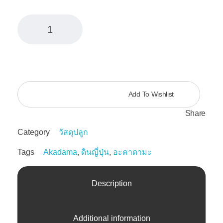
ดิน
ญี่ปุ่น
อะ
ADD TO CART
คา
ดามะ
(Akadama)
Add To Wishlist
14
ลิตร
Share
quantity
Category
วัสดุปลูก
Tags
Akadama
,
ดินญี่ปุ่น
,
อะคาดามะ
Description
Additional information